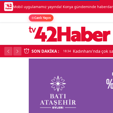
Mobil uygulamamız yayında! Konya gündeminde haberdar o
Canlı Yayın
SON DAKIKA :
Kadınhanı'nda çok say
18:34