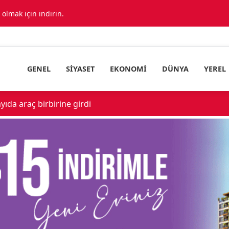
lmak için indirin.
GENEL
SIYASET
EKONOMI
DÜNYA
YEREL
ıda araç birbirine girdi