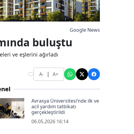
Google News
amında buluştu
eri ve eşlerini ağırladı
|
A-
A+
enel
Avrasya Üniversitesi’nde ilk ve
acil yardım tatbikatı
gerçekleştirildi
06.05.2026 16:14