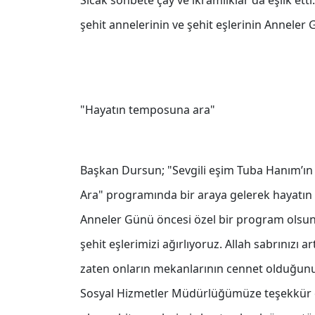
Sıcak sohbete çay ve ikramlıklar da eşlik et
şehit annelerinin ve şehit eşlerinin Anneler
"Hayatın temposuna ara"
Başkan Dursun; "Sevgili eşim Tuba Hanım’ın e
Ara" programında bir araya gelerek hayatın 
Anneler Günü öncesi özel bir program olsun 
şehit eşlerimizi ağırlıyoruz. Allah sabrınızı 
zaten onların mekanlarının cennet olduğunu 
Sosyal Hizmetler Müdürlüğümüze teşekkür ed