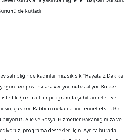
ti. Gelen konuklarla yakından ilgilenen Başkan Dursun,
 Gününü de kutladı.
v sahipliğinde kadınlarımız sık sık "Hayata 2 Dakika
yoğun temposuna ara veriyor, nefes alıyor. Bu kez
istedik. Çok özel bir programda şehit anneleri ve
artırsın, çok zor. Rabbim mekanlarını cennet etsin. Biz
biliyoruz. Aile ve Sosyal Hizmetler Bakanlığımıza ve
iyoruz, programa destekleri için. Ayrıca burada