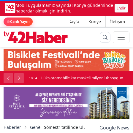
Mobil uygulamamız yayında! Konya gündeminde
İndir
haberdar olmak için indirin.
Ana Sayfa
Künye
İletişim
Canlı Yayın
palı kavga çıktı
Lüks otomobille kar maskeli milyonluk soygun
18:34
Haberler
Genel
Sömestr tatilinde Uludağ’a büyük ilgi, pistle
Google News