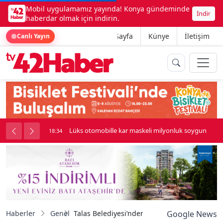
Mobil uygulamamız yayında! Konya gündeminde
İndir
haberdar olmak için indirin.
Ana Sayfa
Künye
İletişim
Canlı Yayın
palı kavga çıktı
Lüks otomobille kar maskeli milyonluk soygun
18:34
Haberler
Genel
Talas Belediyesi’nden Cemil Baba belgeseli
Google News