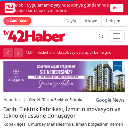
Mobil uygulamamız yayında! Konya gündeminde
İndir
haberdar olmak için indirin.
Ana Sayfa
Künye
İletişim
Canlı Yayın
luk soygun
Kadınhanı'nda çok sayıda araç birbirine girdi
18:34
1
Haberler
Genel
Tarihi Elektrik Fabrikası, İzmir’in inovasyon
Google News
Tarihi Elektrik Fabrikası, İzmir’in inovasyon ve
teknoloji üssüne dönüşüyor
Konak ilçesi Umurbey Mahallesi’nde, liman bölgesinin hemen