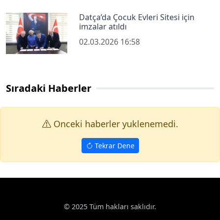
Datça’da Çocuk Evleri Sitesi için
imzalar atıldı
02.03.2026 16:58
Sıradaki Haberler
Onceki haberler yuklenemedi.
Tekrar Dene
Haberler
Genel
Yüreğir Belediyesi tarihi Taşköprü’de halk ift
Google News