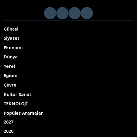
Yüreğir Belediyesi tarihi Taşköprü’de halk iftarı
düzenledi
Adana’da Ramazan ayı dolayısıyla Yüreğir Belediyesi
tarafından tarihi Taşköprü’de halk iftarı düzenlendi
Yayınlanma Tarihi: 02.03.2026 20:37
A-
|
A+