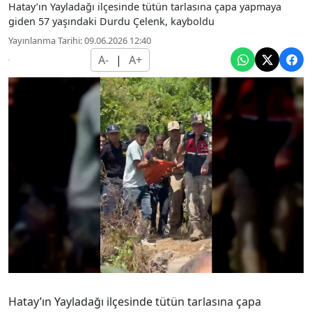
Hatay’ın Yayladağı ilçesinde tütün tarlasına çapa yapmaya
giden 57 yaşındaki Durdu Çelenk, kayboldu
Yayınlanma Tarihi: 09.06.2026 12:40
A-
|
A+
Hatay’ın Yayladağı ilçesinde tütün tarlasına çapa