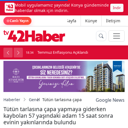
Mobil uygulamamız yayında! Konya gündeminde
İndir
haberdar olmak için indirin.
Ana Sayfa
Künye
İletişim
Canlı Yayın
onu
Temmuz Enflasyonu Açıklandı
18:34
1
Haberler
Genel
Tütün tarlasına çapa yapmaya giderken kayb
Google News
Tütün tarlasına çapa yapmaya giderken
kaybolan 57 yaşındaki adam 15 saat sonra
evinin yakınlarında bulundu