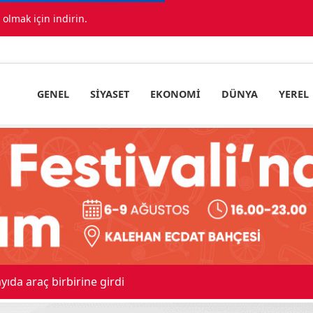
lmak için indirin.
GENEL
SIYASET
EKONOMI
DÜNYA
YEREL
ıda araç birbirine girdi