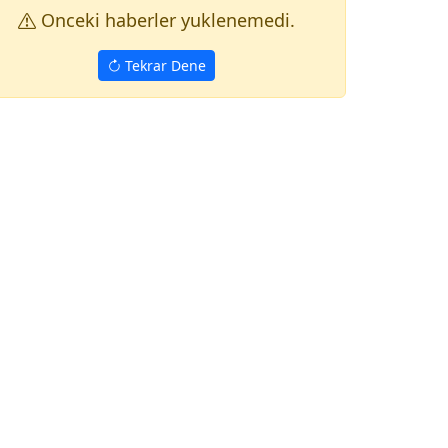
Onceki haberler yuklenemedi.
Tekrar Dene