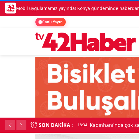
Mobil uygulamamız yayında! Konya gündeminde haberdar o
Canlı Yayın
SON DAKIKA :
Kadınhanı'nda çok say
18:34