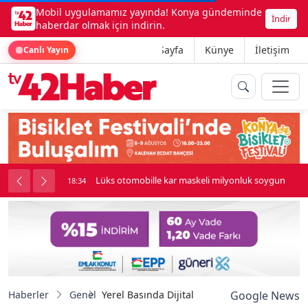
Mobil uygulamamız yayında! Konya gündeminde
İndir
haberdar olmak için indirin.
Ana Sayfa
Künye
İletişim
Canlı Yayın
palı kavga çıktı
Lüks otomobille kar maskeli milyonluk soygun
18:34
Haberler
Genel
Yerel Basında Dijital Dönüşümün Merkezi Ma
Google News