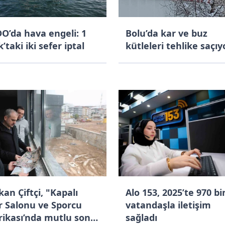
O’da hava engeli: 1
Bolu’da kar ve buz
’taki iki sefer iptal
kütleleri tehlike saçıy
an Çiftçi, "Kapalı
Alo 153, 2025’te 970 bi
r Salonu ve Sporcu
vatandaşla iletişim
rikası’nda mutlu sona
sağladı