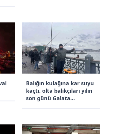
vai
Balığın kulağına kar suyu
kaçtı, olta balıkçıları yılın
son günü Galata
Köprüsü’nde "rastgele"
dedi