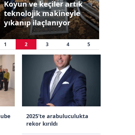
Koyun ve keçiler artık
Dr. Yıl
ni Medya Cemiyeti Yönetimi’nden Ha
teknolojik makineyle
Profes
zetesi’ne 30. yıl ziyareti
yıkanıp ilaçlanıyor
Atandı
1
2
3
4
5
Şube
2025’te arabuluculukta
rekor kırıldı