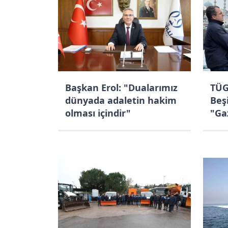
Başkan Erol: "Dualarımız
TÜG
dünyada adaletin hakim
Beş
olması içindir"
"Ga
Köp
çağr