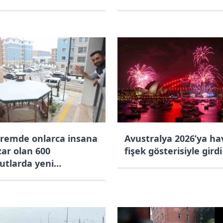
nolojinin bütün
anlarından
dalanıyoruz"
remde onlarca insana
Avustralya 2026’ya ha
ar olan 600
fişek gösterisiyle girdi
utlarda yeni
alarına kavuşan
ndaşlar, 2026’yı sıcak
alarında karşılıyor