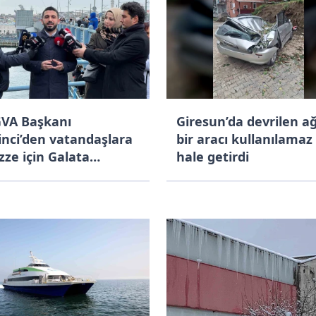
VA Başkanı
Giresun’da devrilen a
inci’den vatandaşlara
bir aracı kullanılamaz
zze için Galata
hale getirdi
rüsü’nde buluşalım"
ısı