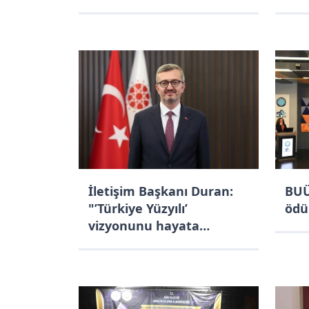
belgesi
yak
İletişim Başkanı Duran:
BUÜ’
"’Türkiye Yüzyılı’
ödül
vizyonunu hayata
geçirirken, ’Terörsüz
Türkiye’ hedefi
doğrultusunda güven ve
istikrar iklimini daha da