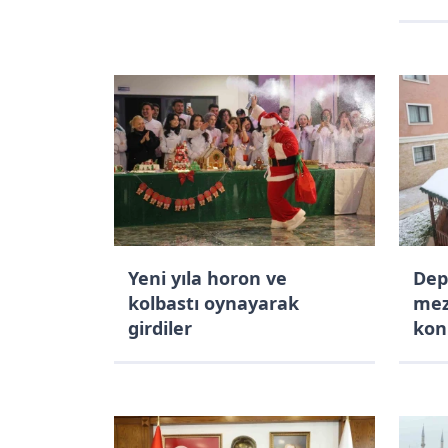
tek
imk
fay
Yeni yıla horon ve
Dep
kolbastı oynayarak
mez
girdiler
kon
yuv
vata
yuv