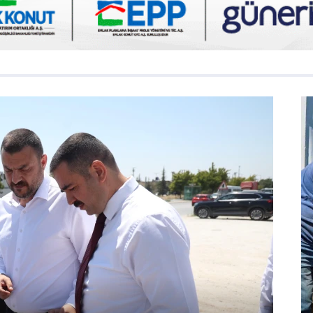
Genel
Kabe maketine
Gen