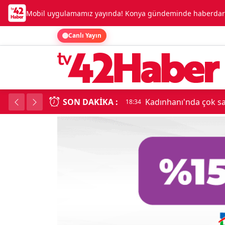
Mobil uygulamamız yayında! Konya gündeminde haberdar o
Canlı Yayın
SON DAKIKA :
Kadınhanı'nda çok say
18:34