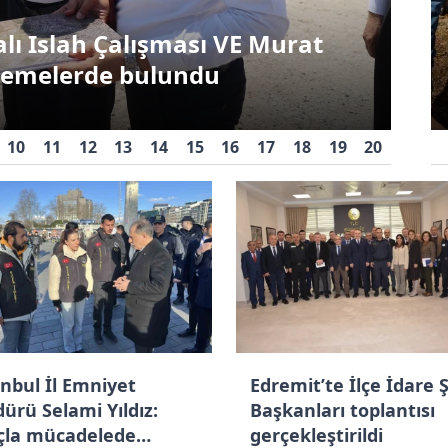
sarılarak dua etmişti:
alı Islah Çalışması VE Murat
Engelli gencin umre
Ye
lemelerde bulundu
hayali gerçek oluyor
Ga
10
11
12
13
14
15
16
17
18
19
20
anbul İl Emniyet
Edremit’te İlçe İdare 
ürü Selami Yıldız:
Başkanları toplantısı
çla mücadelede
gerçekleştirildi