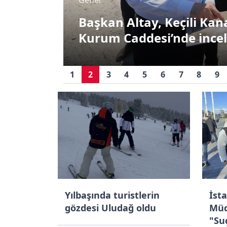
Başkan Altay, Keçili Kan
Kurum Caddesi’nde ince
1
2
3
4
5
6
7
8
9
Yılbaşında turistlerin
İst
gözdesi Uludağ oldu
Müd
"Su