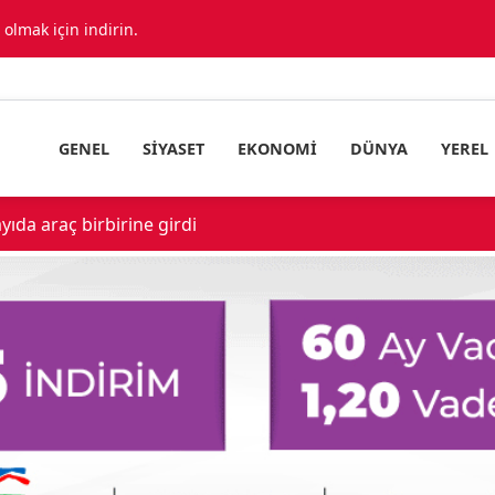
lmak için indirin.
GENEL
SIYASET
EKONOMI
DÜNYA
YEREL
ıda araç birbirine girdi