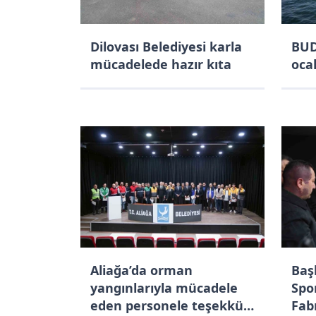
Dilovası Belediyesi karla
BUD
mücadelede hazır kıta
ocak
Aliağa’da orman
Başk
yangınlarıyla mücadele
Spo
eden personele teşekkür
Fab