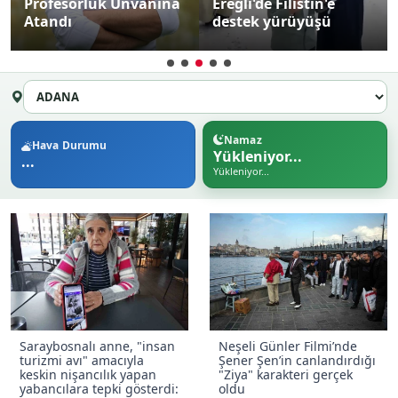
Profesörlük Unvanına
Ereğli'de Filistin'e
Atandı
destek yürüyüşü
Namaz
Hava Durumu
Yükleniyor...
...
Yükleniyor...
Saraybosnalı anne, "insan
Neşeli Günler Filmi’nde
turizmi avı" amacıyla
Şener Şen’in canlandırdığı
keskin nişancılık yapan
"Ziya" karakteri gerçek
yabancılara tepki gösterdi:
oldu