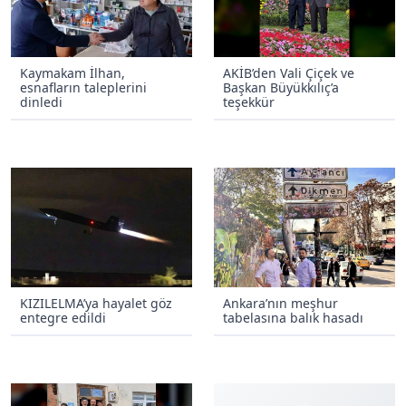
Kaymakam İlhan,
AKİB’den Vali Çiçek ve
esnafların taleplerini
Başkan Büyükkılıç’a
dinledi
teşekkür
KIZILELMA’ya hayalet göz
Ankara’nın meşhur
entegre edildi
tabelasına balık hasadı