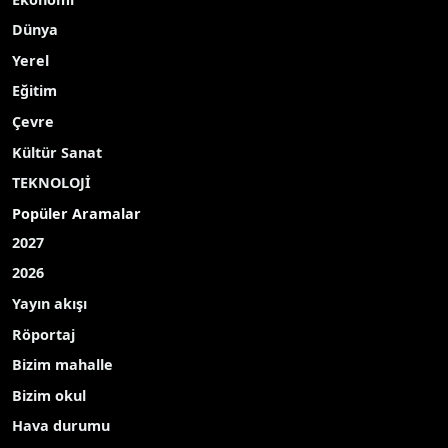
Adıyaman’ın Besni ilçesinde uzun süredir devam
eden kurak havaların ardından başlayan sağanak
yağış kent genelinde etkisini gösterdi.