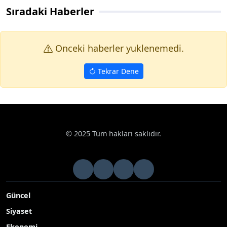
Sıradaki Haberler
Onceki haberler yuklenemedi.
Tekrar Dene
Haberler
Haberde İnsan
Besni’de sağanak yağış etkili oldu
Google News
Besni’de sağanak yağış etkili oldu
Adıyaman’ın Besni ilçesinde uzun süredir devam eden kurak
havaların ardından başlayan sağanak yağış kent genelinde
etkisini gösterdi
Yayınlanma Tarihi: 13.11.2025 13:57
A-
|
A+