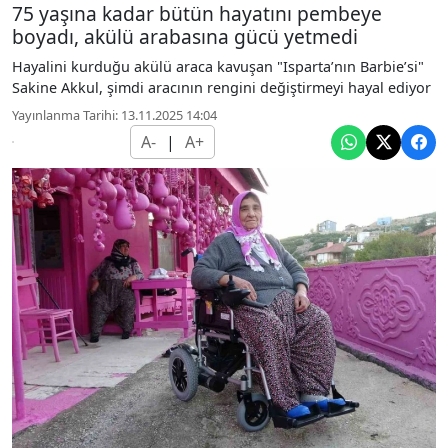
75 yaşına kadar bütün hayatını pembeye
boyadı, akülü arabasına gücü yetmedi
Hayalini kurduğu akülü araca kavuşan "Isparta’nın Barbie’si"
Sakine Akkul, şimdi aracının rengini değiştirmeyi hayal ediyor
Yayınlanma Tarihi: 13.11.2025 14:04
A-
|
A+