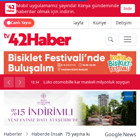
Mobil uygulamamız yayında! Konya gündeminde
İndir
haberdar olmak için indirin.
Ana Sayfa
Künye
İletişim
Canlı Yayın
palı kavga çıktı
Lüks otomobille kar maskeli milyonluk soygun
18:34
Haberler
Haberde İnsan
75 yaşına kadar bütün hayatını pe
Google News