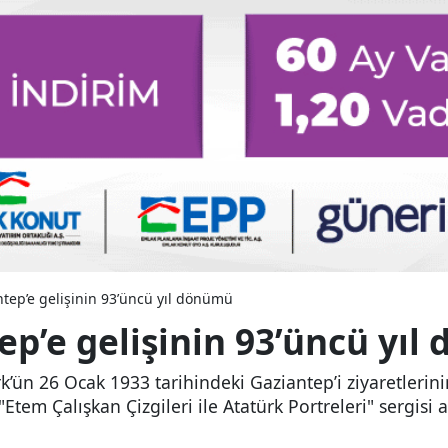
ntep’e gelişinin 93’üncü yıl dönümü
ep’e gelişinin 93’üncü yı
ün 26 Ocak 1933 tarihindeki Gaziantep’i ziyaretlerinin
em Çalışkan Çizgileri ile Atatürk Portreleri" sergisi a