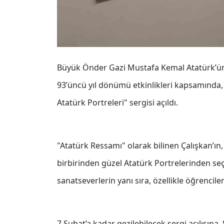
Büyük Önder Gazi Mustafa Kemal Atatürk’ün 2
93’üncü yıl dönümü etkinlikleri kapsamında, 
Atatürk Portreleri" sergisi açıldı.
"Atatürk Ressamı" olarak bilinen Çalışkan’ı
birbirinden güzel Atatürk Portrelerinden seç
sanatseverlerin yanı sıra, özellikle öğrenciler
7 Şubat’a kadar gezilebilecek sergi açılışı