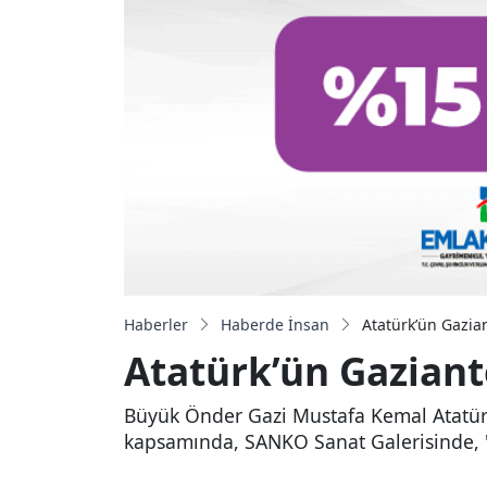
Haberler
Haberde İnsan
Atatürk’ün Gazia
Atatürk’ün Gaziant
Büyük Önder Gazi Mustafa Kemal Atatürk’
kapsamında, SANKO Sanat Galerisinde, "Et