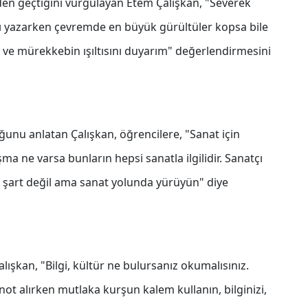
en geçtiğini vurgulayan Etem Çalışkan, "Severek
zı yazarken çevremde en büyük gürültüler kopsa bile
i ve mürekkebin ışıltısını duyarım" değerlendirmesini
uğunu anlatan Çalışkan, öğrencilere, "Sanat için
ma ne varsa bunların hepsi sanatla ilgilidir. Sanatçı
z şart değil ama sanat yolunda yürüyün" diye
şkan, "Bilgi, kültür ne bulursanız okumalısınız.
 not alırken mutlaka kurşun kalem kullanın, bilginizi,