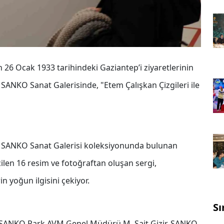
6 Ocak 1933 tarihindeki Gaziantep’i ziyaretlerinin
SANKO Sanat Galerisinde, "Etem Çalışkan Çizgileri ile
n, SANKO Sanat Galerisi koleksiyonunda bulunan
ilen 16 resim ve fotoğraftan oluşan sergi,
in yoğun ilgisini çekiyor.
Sı
na, SANKO Park AVM Genel Müdürü M. Sait Gizir, SANKO