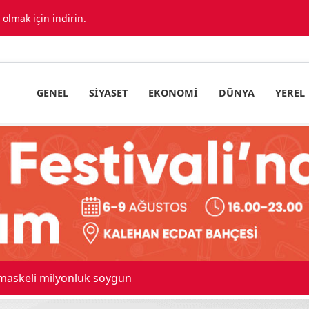
lmak için indirin.
GENEL
SIYASET
EKONOMI
DÜNYA
YEREL
 maskeli milyonluk soygun