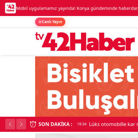
Mobil uygulamamız yayında! Konya gündeminde haberdar o
Canlı Yayın
SON DAKIKA :
Lüks otomobille kar
18:34