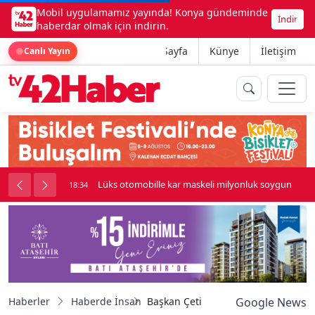
Mobil uygulamamız yayında! Konya gündeminde
İndir
haberdar olmak için indirin.
Ana Sayfa
Künye
İletişim
Canlı Yayın
palı kavga çıktı
Lüks otomobille kar maskeli milyonluk soygun
18:34
Haberler
Haberde İnsan
Başkan Çetinkaya tamamlanan çalış
Google News