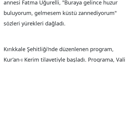
annesi Fatma Uğurelli, "Buraya gelince huzur
buluyorum, gelmesem küstü zannediyorum"
sözleri yürekleri dağladı.
Kırıkkale Şehitliği’nde düzenlenen program,
Kur’an-ı Kerim tilavetiyle başladı. Programa, Vali
Hüseyin Engin Sarıibrahim, Garnizon Komutanı
Tuğgeneral Mehmet Ali Durmuş, Belediye
Başkanı Ahmet Önal, protokol üyeleri ve şehit
yakınları katıldı. Vali Sarıibrahim ve beraberindeki
protokol üyeleri, şehit mezarlarına karanfil
bıraktı. Şehit aileleriyle bayramlaşan Sarıibrahim,
ailelere başsağlığı ve sabır dileklerini iletti. 2015