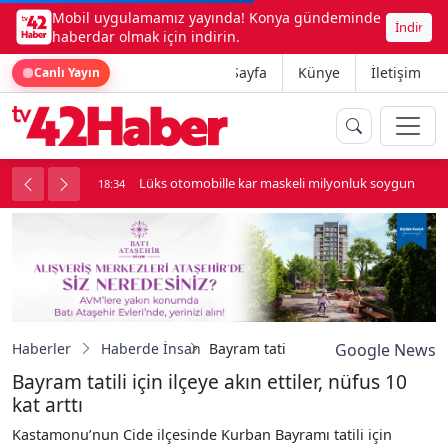
Mobil uygulamamız yayında! Konya gündeminde
İndir
haberdar olmak için indirin.
Ana Sayfa
Künye
İletişim
Canlı Yayın
palı kavga çıktı
Lüks otomobille kar maskeli milyonluk soygun
18:34
Haberler
Haberde İnsan
Bayram tatili için ilçeye akın ettiler,
Google News
Bayram tatili için ilçeye akın ettiler, nüfus 10
kat arttı
Kastamonu’nun Cide ilçesinde Kurban Bayramı tatili için