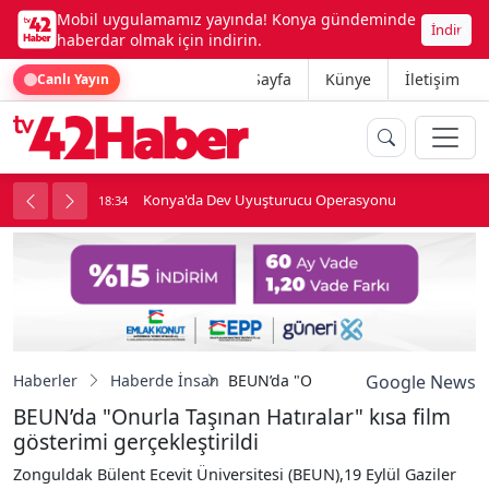
Mobil uygulamamız yayında! Konya gündeminde
İndir
haberdar olmak için indirin.
Ana Sayfa
Künye
İletişim
Canlı Yayın
Konya'da Dev Uyuşturucu Operasyonu
18:34
1
Haberler
Haberde İnsan
BEUN’da "Onurla Taşınan Hatıralar" k
Google News
BEUN’da "Onurla Taşınan Hatıralar" kısa film
gösterimi gerçekleştirildi
Zonguldak Bülent Ecevit Üniversitesi (BEUN),19 Eylül Gaziler