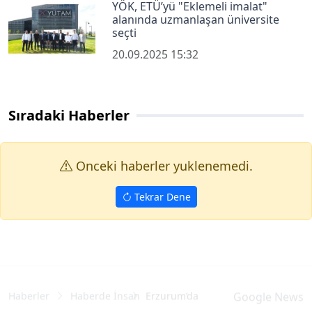
YÖK, ETÜ’yü "Eklemeli imalat"
alanında uzmanlaşan üniversite
seçti
20.09.2025 15:32
Sıradaki Haberler
Onceki haberler yuklenemedi.
Tekrar Dene
Haberler
Haberde İnsan
Erzurum’da gıda satışı yapan işyerl
Google News
Erzurum’da gıda satışı yapan işyerleri