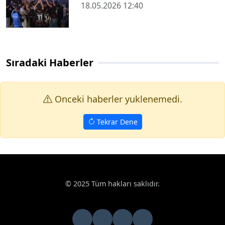
18.05.2026 12:40
Sıradaki Haberler
Onceki haberler yuklenemedi.
Tekrar Dene
Haberler
Haberde İnsan
Kamyonetin motorunda giden tamirci
Google News
Kamyonetin motorunda giden tamirci
konuştu: "Müşteriyi 40 bin liradan kurtardık"