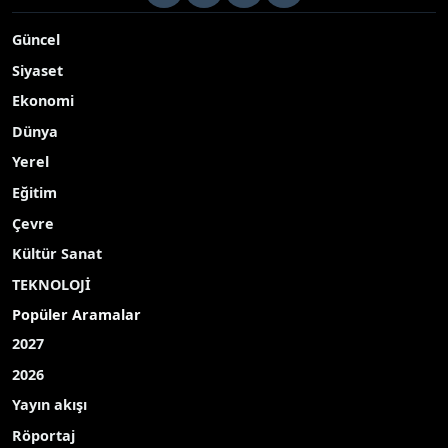
Bursa’nın İnegöl ilçesinde arızayı tespit etmek için seyir
halinde olan kamyonetin motor kısmına oturan tamirci
konuştu
Yayınlanma Tarihi: 18.05.2026 13:17
A-
|
A+