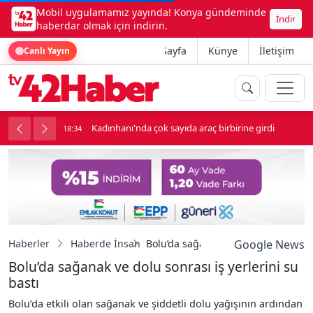
Mobil uygulamamız yayında! Konya gündeminde
İndir
haberdar olmak için indirin.
Ana Sayfa
Künye
İletişim
Canlı Yayın
luk soygun
Kadınhanı'nda çok sayıda araç birbirine girdi
18:34
1
Haberler
Haberde İnsan
Bolu’da sağanak ve dolu sonrası iş y
Google News
Bolu’da sağanak ve dolu sonrası iş yerlerini su
bastı
Bolu’da etkili olan sağanak ve şiddetli dolu yağışının ardından