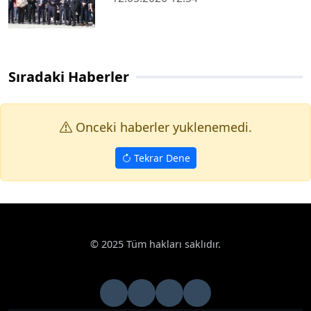
Sıradaki Haberler
Onceki haberler yuklenemedi.
Tekrar Dene
Haberler
Haberde İnsan
Konya'da bugün vefat edenler | 12
Google News
Konya'da bugün vefat edenler | 12 Mayıs 2026
Bugün Konya’da hayatını kaybeden 12 kişi toprağa verildi. İşte
12 Mayıs Salı günü vefat edenler ve cenaze bilgileri.