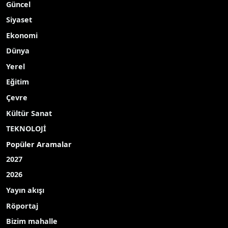
kalan 52 yaşındaki adam, çocukluk hayali olan köşkerliğe
yöneldi
Yayınlanma Tarihi: 29.09.2025 10:06
A-
|
A+
Gaziantep’te 12 yaşında başladığı oto boyacılık