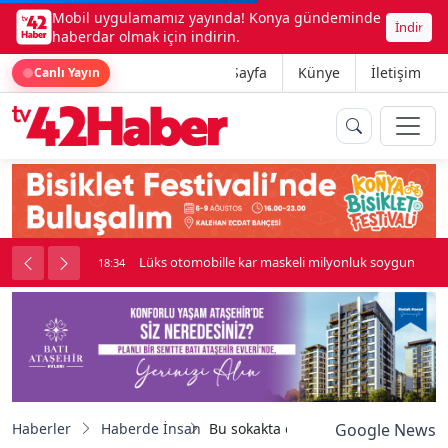
Mobil uygulamamız yayında! Konya gündeminde
İndir
haberdar olmak için indirin.
Ana Sayfa
Künye
İletişim
Canlı Yayın
palı kavga çıktı
Lüks otomobille kar maskeli milyonluk soygun
18:34
Haberler
Haberde İnsan
Bu sokakta eğlence ve alışveriş bir
Google News