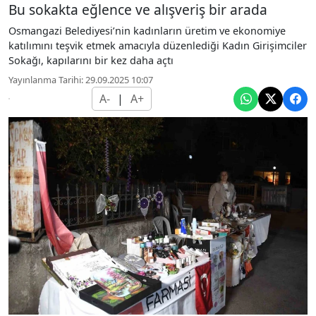
Bu sokakta eğlence ve alışveriş bir arada
Osmangazi Belediyesi’nin kadınların üretim ve ekonomiye
katılımını teşvik etmek amacıyla düzenlediği Kadın Girişimciler
Sokağı, kapılarını bir kez daha açtı
Yayınlanma Tarihi: 29.09.2025 10:07
A-
|
A+