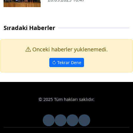
Sıradaki Haberler
Onceki haberler yuklenemedi.
Tekrar Dene
Haberler
Haberde İnsan
Oto boyacı ustası, çocukluk hayali k
Google News
Oto boyacı ustası, çocukluk hayali köşkerliğe
yıllar sonra kavuştu
Gaziantep’te 12 yaşında başladığı oto boyacılık mesleğini 23
yaşında yaşadığı sağlık sorunları nedeniyle bırakmak zorunda