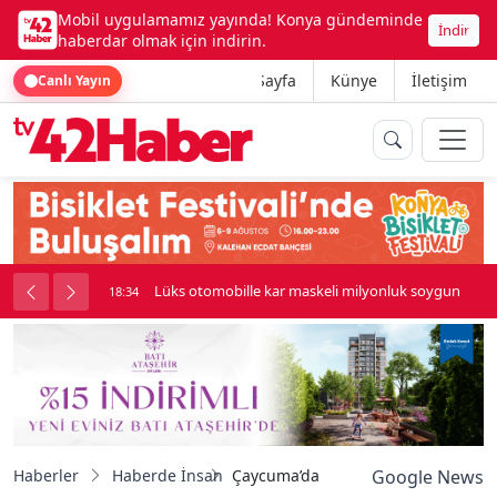
Mobil uygulamamız yayında! Konya gündeminde
İndir
haberdar olmak için indirin.
Ana Sayfa
Künye
İletişim
Canlı Yayın
palı kavga çıktı
Lüks otomobille kar maskeli milyonluk soygun
18:34
Haberler
Haberde İnsan
Çaycuma’da 100 yıllık bayram gelene
Google News