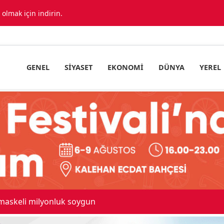
lmak için indirin.
GENEL
SIYASET
EKONOMI
DÜNYA
YEREL
ıda araç birbirine girdi