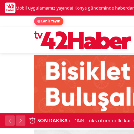
Mobil uygulamamız yayında! Konya gündeminde haberdar o
Canlı Yayın
SON DAKIKA :
Kadınhanı'nda çok say
18:34