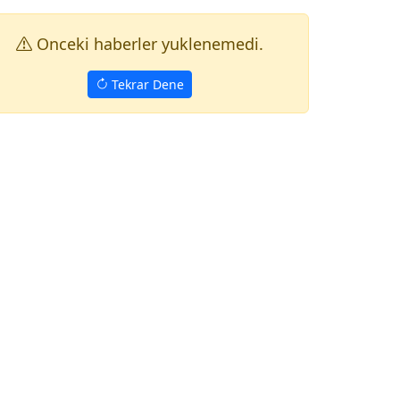
Onceki haberler yuklenemedi.
Tekrar Dene