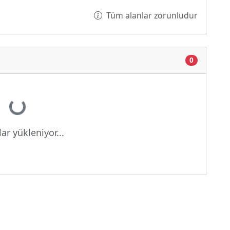
Tüm alanlar zorunludur
0
or...
ar yükleniyor...