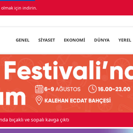
lmak için indirin.
GENEL
SIYASET
EKONOMI
DÜNYA
YEREL
 maskeli milyonluk soygun