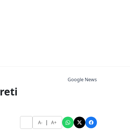
Google News
reti
|
A-
A+