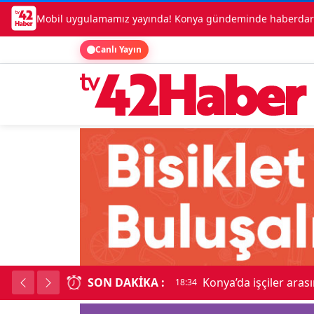
Mobil uygulamamız yayında! Konya gündeminde haberdar o
Canlı Yayın
SON DAKIKA :
Lüks otomobille kar
18:34