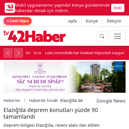
Mobil uygulamamız yayında! Konya gündeminde
İndir
haberdar olmak için indirin.
Ana Sayfa
Künye
İletişim
Canlı Yayın
palı kavga çıktı
Lüks otomobille kar maskeli milyonluk soygun
18:34
Haberler
Haberde İnsan
Elazığ’da deprem konutları yüzde 
Google News
Elazığ’da deprem konutları yüzde 90
tamamlandı
Deprem bölgesi Elazığ’da, rezerv alanı ilan edilen