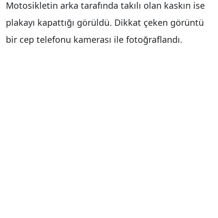
Motosikletin arka tarafında takılı olan kaskın ise
plakayı kapattığı görüldü. Dikkat çeken görüntü
bir cep telefonu kamerası ile fotoğraflandı.
Haber Merkezi
Yorum Yap
İsim
*
E-posta
*