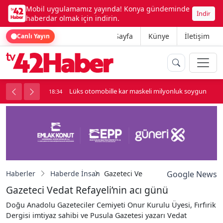
Mobil uygulamamız yayında! Konya gündeminde
İndir
haberdar olmak için indirin.
Ana Sayfa
Künye
İletişim
Canlı Yayın
palı kavga çıktı
Lüks otomobille kar maskeli milyonluk soygun
18:34
Haberler
Haberde İnsan
Gazeteci Vedat Refayeli’nin acı gün
Google News
Gazeteci Vedat Refayeli’nin acı günü
Doğu Anadolu Gazeteciler Cemiyeti Onur Kurulu Üyesi, Fırfırik
Dergisi imtiyaz sahibi ve Pusula Gazetesi yazarı Vedat