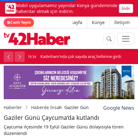
Mobil uygulamamız yayında! Konya gündeminde
İndir
haberdar olmak için indirin.
Ana Sayfa
Künye
İletişim
Canlı Yayın
n
Kadınhanı'nda çok sayıda araç birbirine girdi
18:34
1
Haberler
Haberde İnsan
Gaziler Günü Çaycuma’da kutlandı
Google News
Gaziler Günü Çaycuma’da kutlandı
Çaycuma ilçesinde 19 Eylül Gaziler Günü dolayısıyla tören
düzenlendi