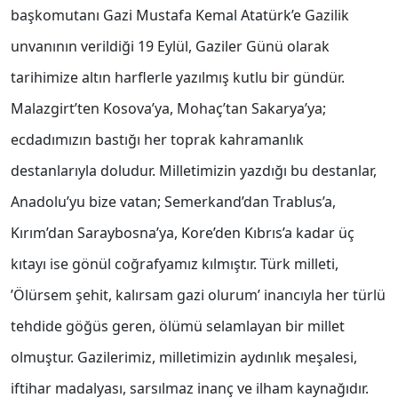
başkomutanı Gazi Mustafa Kemal Atatürk’e Gazilik
unvanının verildiği 19 Eylül, Gaziler Günü olarak
tarihimize altın harflerle yazılmış kutlu bir gündür.
Malazgirt’ten Kosova’ya, Mohaç’tan Sakarya’ya;
ecdadımızın bastığı her toprak kahramanlık
destanlarıyla doludur. Milletimizin yazdığı bu destanlar,
Anadolu’yu bize vatan; Semerkand’dan Trablus’a,
Kırım’dan Saraybosna’ya, Kore’den Kıbrıs’a kadar üç
kıtayı ise gönül coğrafyamız kılmıştır. Türk milleti,
’Ölürsem şehit, kalırsam gazi olurum’ inancıyla her türlü
tehdide göğüs geren, ölümü selamlayan bir millet
olmuştur. Gazilerimiz, milletimizin aydınlık meşalesi,
iftihar madalyası, sarsılmaz inanç ve ilham kaynağıdır.