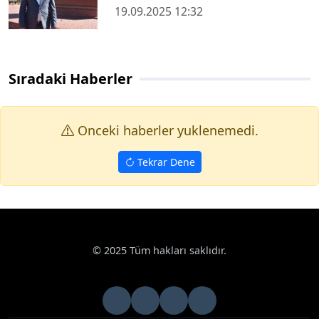
19.09.2025 12:32
Sıradaki Haberler
Onceki haberler yuklenemedi.
Tekrar Dene
Haberler
Haberde İnsan
Zonguldak’ta Gaziler Günü coşku ile
Google News
Zonguldak’ta Gaziler Günü coşku ile kutlandı
Zonguldak’ta Gaziler Günü kutlama töreni düzenlendi
Yayınlanma Tarihi: 19.09.2025 12:43