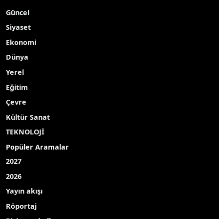
A-
|
A+
Zonguldak’ta Gaziler Günü kutlama töreni
düzenlendi.