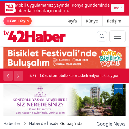
Mobil uygulamamız yayında! Konya gündeminde
İndir
haberdar olmak için indirin.
Ana Sayfa
Künye
İletişim
Canlı Yayın
palı kavga çıktı
Lüks otomobille kar maskeli milyonluk soygun
18:34
Haberler
Haberde İnsan
Gölbaşı’nda şiddetli rüzgar hayatı 
Google News