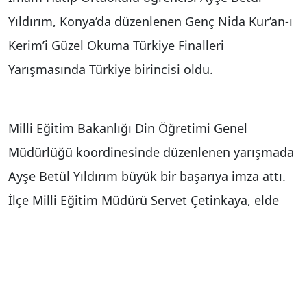
Yıldırım, Konya’da düzenlenen Genç Nida Kur’an-ı
Kerim’i Güzel Okuma Türkiye Finalleri
Yarışmasında Türkiye birincisi oldu.
Milli Eğitim Bakanlığı Din Öğretimi Genel
Müdürlüğü koordinesinde düzenlenen yarışmada
Ayşe Betül Yıldırım büyük bir başarıya imza attı.
İlçe Milli Eğitim Müdürü Servet Çetinkaya, elde
edilen bu başarıdan dolayı okul idaresi başta
olmak üzere Ayşe Betül ve öğretmenlerini tebrik
ederek, "Bozüyük’e bu büyük gururu yaşatan
sevgili öğrencimiz Ayşe Betül Yıldırım’a, değerli