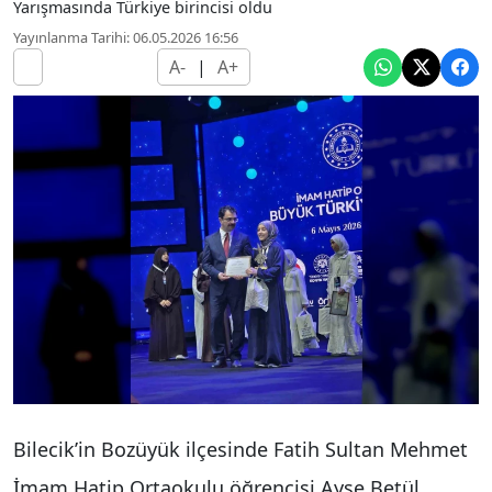
Yarışmasında Türkiye birincisi oldu
Yayınlanma Tarihi: 06.05.2026 16:56
A-
|
A+
Bilecik’in Bozüyük ilçesinde Fatih Sultan Mehmet
İmam Hatip Ortaokulu öğrencisi Ayşe Betül