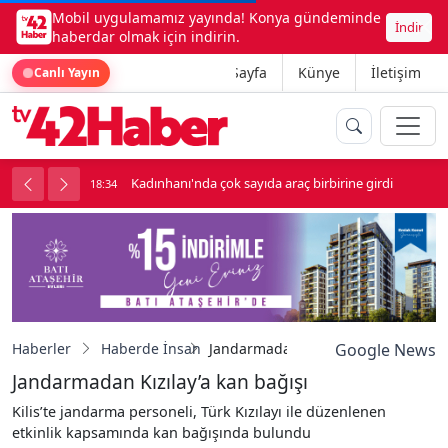
Mobil uygulamamız yayında! Konya gündeminde
İndir
haberdar olmak için indirin.
Ana Sayfa
Künye
İletişim
Canlı Yayın
luk soygun
Kadınhanı'nda çok sayıda araç birbirine girdi
18:34
1
Haberler
Haberde İnsan
Jandarmadan Kızılay’a kan bağışı
Google News
Jandarmadan Kızılay’a kan bağışı
Kilis’te jandarma personeli, Türk Kızılayı ile düzenlenen
etkinlik kapsamında kan bağışında bulundu