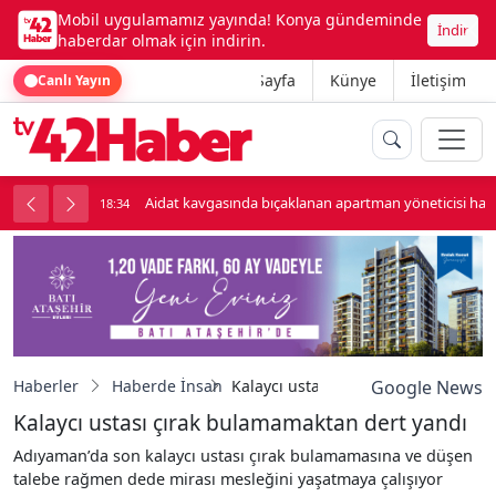
Mobil uygulamamız yayında! Konya gündeminde
İndir
haberdar olmak için indirin.
Ana Sayfa
Künye
İletişim
Canlı Yayın
Aidat kavgasında bıçaklanan apartman yöneticisi haya
18:34
Haberler
Haberde İnsan
Kalaycı ustası çırak bulamamaktan 
Google News
Kalaycı ustası çırak bulamamaktan dert yandı
Adıyaman’da son kalaycı ustası çırak bulamamasına ve düşen
talebe rağmen dede mirası mesleğini yaşatmaya çalışıyor