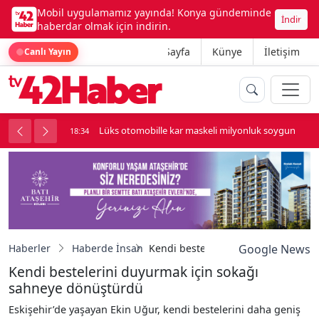
Mobil uygulamamız yayında! Konya gündeminde
İndir
haberdar olmak için indirin.
Ana Sayfa
Künye
İletişim
Canlı Yayın
palı kavga çıktı
Lüks otomobille kar maskeli milyonluk soygun
18:34
Haberler
Haberde İnsan
Kendi bestelerini duyurmak için s
Google News
Kendi bestelerini duyurmak için sokağı
sahneye dönüştürdü
Eskişehir’de yaşayan Ekin Uğur, kendi bestelerini daha geniş