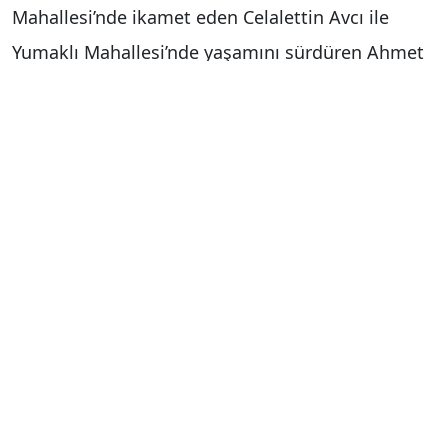
Mahallesi’nde ikamet eden Celalettin Avcı ile
Yumaklı Mahallesi’nde yaşamını sürdüren Ahmet
Çiftçi’nin tekerlekli sandalye talepleri Kızılay
ekiplerince karşılıksız bırakılmadı. Bağışçıların
desteğiyle temin edilen tekerlekli sandalyeler,
Türk Kızılay Muradiye Şube Başkanı Selçuk Yay ve
beraberindeki Kızılay gönüllüleri tarafından
ailelerin evlerine götürüldü. Sandalyelerine
kavuşan özel bireylerin mutluluğu gözlerinden
okunurken, aileler Kızılay ekiplerine teşekkür etti.
Konuya ilişkin açıklamalarda bulunan Kızılay