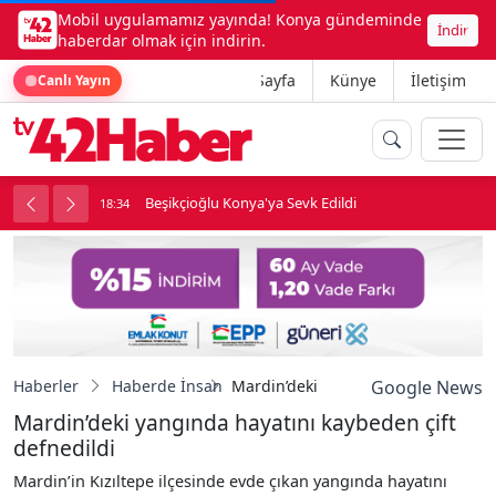
Mobil uygulamamız yayında! Konya gündeminde
İndir
haberdar olmak için indirin.
Ana Sayfa
Künye
İletişim
Canlı Yayın
ne girdi
Beşikçioğlu Konya'ya Sevk Edildi
18:34
1
Haberler
Haberde İnsan
Mardin’deki yangında hayatını kayb
Google News
Mardin’deki yangında hayatını kaybeden çift
defnedildi
Mardin’in Kızıltepe ilçesinde evde çıkan yangında hayatını