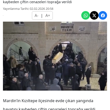
kaybeden çiftin cenazeleri toprağa verildi
Yayınlanma Tarihi: 02.02.2026 20:58
A-
|
A+
Mardin’in Kızıltepe ilçesinde evde çıkan yangında
hayatını kaybeden çiftin cenazeleri toprağa verildi.