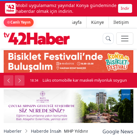
Mobil uygulamamız yayında! Konya gündeminde
İndir
haberdar olmak için indirin.
Ana Sayfa
Künye
İletişim
Canlı Yayın
palı kavga çıktı
Lüks otomobille kar maskeli milyonluk soygun
18:34
Haberler
Haberde İnsan
MHP Yıldırım Teşkilatı ramazanda g
Google News