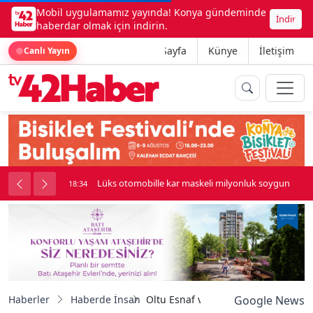
Mobil uygulamamız yayında! Konya gündeminde
İndir
haberdar olmak için indirin.
Ana Sayfa
Künye
İletişim
Canlı Yayın
palı kavga çıktı
Lüks otomobille kar maskeli milyonluk soygun
18:34
Haberler
Haberde İnsan
Oltu Esnaf ve Sanatkârlar Odası Baş
Google News