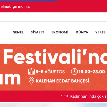
lmak için indirin.
GENEL
SIYASET
EKONOMI
DÜNYA
YEREL
ıda araç birbirine girdi