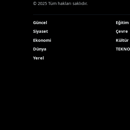
Haberler
Haberde İnsan
Küçükçekmece’de 
Küçükçekmece’de An
Küçükçekmece Belediyesi’nin 10 Mayıs An
Yayınlanma Tarihi: 11.05.2026 11:44