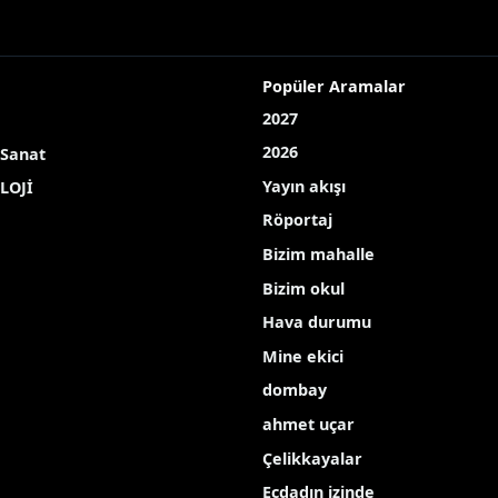
Anneler Günü renkli etkinliklerle kutlandı
neler Günü renkli etkinl
neler Günü dolayısıyla ilçe genelinde düzenlediği etk
H