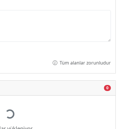
Tüm alanlar zorunludur
0
Yükleniyor...
ar yükleniyor...