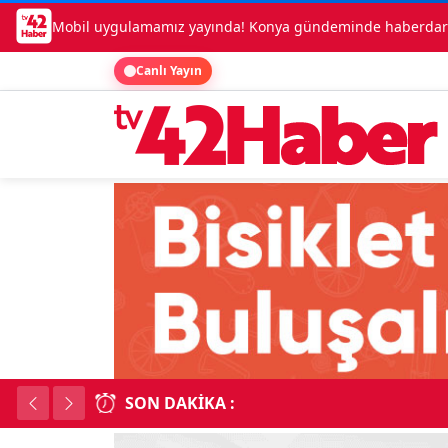
Mobil uygulamamız yayında! Konya gündeminde haberdar o
Canlı Yayın
SON DAKIKA :
Kadınhanı'nda çok say
18:34