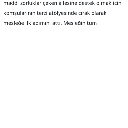
maddi zorluklar çeken ailesine destek olmak için
komşularının terzi atölyesinde çırak olarak
mesleğe ilk adımını attı. Mesleğin tüm
inceliklerini öğrenen ve kısa sürede meslekte
kendini geliştiren Yavuz, 15 yaşındayken geçtiği
makinenin başında önce kalfa ve ardından usta
olarak çalıştı ve 2001 yılında komşusundan
emanet aldığı dikiş makinesiyle evde kardeşleri
ve komşularının ihtiyaç duyduğu kıyafetleri
dikmeye başladı.
Veresiye 2 dikiş makinesi satın alarak kendi iş