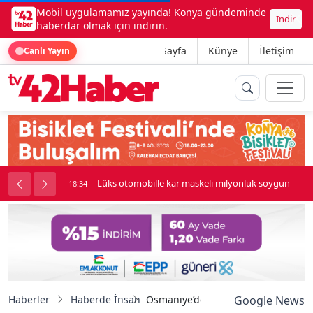
Mobil uygulamamız yayında! Konya gündeminde
İndir
haberdar olmak için indirin.
Ana Sayfa
Künye
İletişim
Canlı Yayın
palı kavga çıktı
Lüks otomobille kar maskeli milyonluk soygun
18:34
Haberler
Haberde İnsan
Osmaniye’de bir ilk: Zorkun Yaylası k
Google News