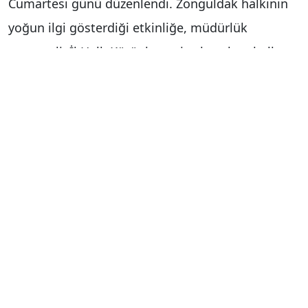
Cumartesi günü düzenlendi. Zonguldak halkının
yoğun ilgi gösterdiği etkinliğe, müdürlük
personeli, İl Halk Kütüphanesi çalışanları, halk
oyunları ekibi ve çok sayıda doğasever katıldı.
Etkinlikte Zonguldak Vali Yardımcısı Halis
Hacıismailoğlu, Tarım İl Müdürü Nihat Ağan ve
TÜİK Bölge Müdürü Cengizhan Güder de yer aldı.
Gezi, İl Kültür ve Turizm Müdürü Taner Dursun’un
öncülüğünde ve Milli Parklar Müdürü İdris Tetik’in
katkılarıyla yapıldı. Gezinin güvenli ve koordineli
bir şekilde tamamlanması için İl Sağlık
Müdürlüğü UMKE ekipleri, AFAD, İlçe Jandarma