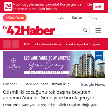
Mobil uygulamamız yayında! Konya gündeminde
İndir
haberdar olmak için indirin.
Ana Sayfa
Künye
İletişim
Canlı Yayın
palı kavga çıktı
Lüks otomobille kar maskeli milyonluk soygun
18:34
Haberler
Haberde İnsan
Otizmli iki çocuğunu tek başına b
Google News
Otizmli iki çocuğunu tek başına büyüten
annenin Anneler Günü yine buruk geçiyor
Erzurum’da yaşayan 48 yaşındaki Dilek Eraçıkar, doğuştan