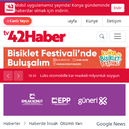
Mobil uygulamamız yayında! Konya gündeminde
İndir
haberdar olmak için indirin.
Ana Sayfa
Künye
İletişim
Canlı Yayın
palı kavga çıktı
Lüks otomobille kar maskeli milyonluk soygun
18:34
Haberler
Haberde İnsan
Otizmli Yarınlara Dokunmak projesi 
Google News