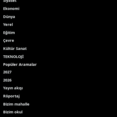
Yayınlanma Tarihi: 02.01.2026 17:22
A-
|
A+
Van’ın Çatak ilçesinde meydana gelen çığ
felaketinde kar kütlesinin altında kalarak hayatını