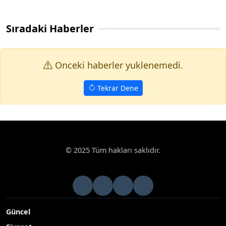
Sıradaki Haberler
Onceki haberler yuklenemedi.
Tekrar Dene
Haberler
Haberde İnsan
Van’da çığ felaketinde hayatını ka
Google News
Van’da çığ felaketinde hayatını kaybeden
kadın son yolculuğuna uğurlandı
Van’ın Çatak ilçesinde meydana gelen çığ felaketinde kar
kütlesinin altında kalarak hayatını kaybeden 61 yaşındaki
kadının cenazesi toprağa verildi