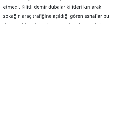
etmedi. Kilitli demir dubalar kilitleri kırılarak
sokağın araç trafiğine açıldığı gören esnaflar bu
duruma bir önlem alınmasını isterken, sokağa
park eden sürücülere tepki gösterdiler.
Haber Merkezi
Yorum Yap
İsim
*
E-posta
*