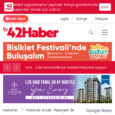
Mobil uygulamamız yayında! Konya gündeminde
İndir
haberdar olmak için indirin.
Ana Sayfa
Künye
İletişim
Canlı Yayın
palı kavga çıktı
Lüks otomobille kar maskeli milyonluk soygun
18:34
Haberler
Haberde İnsan
Pazaryeri Belediyesi Mayıs Ayı Mecli
Google News