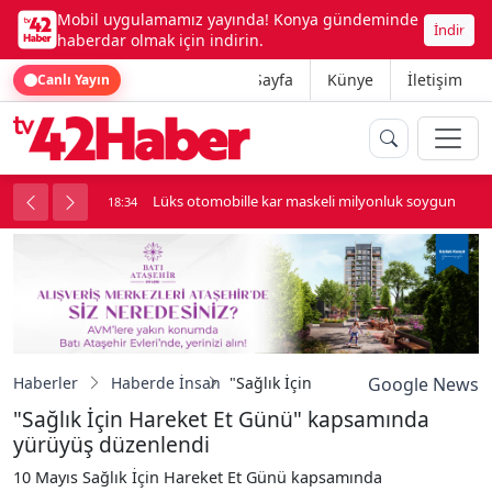
Mobil uygulamamız yayında! Konya gündeminde
İndir
haberdar olmak için indirin.
Ana Sayfa
Künye
İletişim
Canlı Yayın
palı kavga çıktı
Lüks otomobille kar maskeli milyonluk soygun
18:34
Haberler
Haberde İnsan
"Sağlık İçin Hareket Et Günü" kap
Google News
"Sağlık İçin Hareket Et Günü" kapsamında
yürüyüş düzenlendi
10 Mayıs Sağlık İçin Hareket Et Günü kapsamında