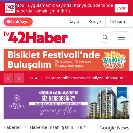
Mobil uygulamamız yayında! Konya gündeminde
İndir
haberdar olmak için indirin.
Ana Sayfa
Künye
İletişim
Canlı Yayın
palı kavga çıktı
Lüks otomobille kar maskeli milyonluk soygun
18:34
Haberler
Haberde İnsan
Şahin: "19 Mayıs ruhu, bugün de ge
Google News