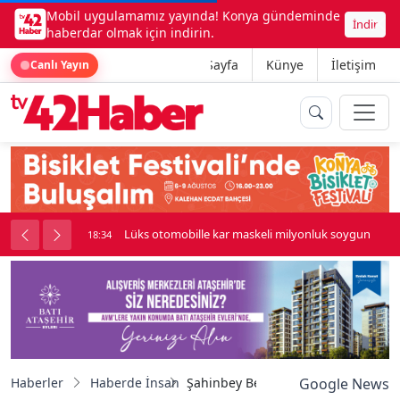
Mobil uygulamamız yayında! Konya gündeminde
İndir
haberdar olmak için indirin.
Ana Sayfa
Künye
İletişim
Canlı Yayın
palı kavga çıktı
Lüks otomobille kar maskeli milyonluk soygun
18:34
Haberler
Haberde İnsan
Şahinbey Belediyesi’nden sınava ha
Google News