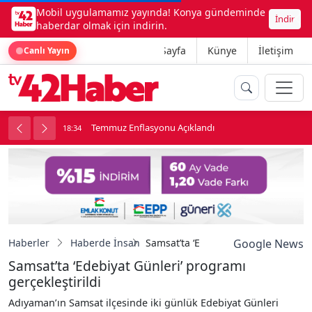
Mobil uygulamamız yayında! Konya gündeminde
İndir
haberdar olmak için indirin.
Ana Sayfa
Künye
İletişim
Canlı Yayın
onu
Temmuz Enflasyonu Açıklandı
18:34
1
Haberler
Haberde İnsan
Samsat’ta ‘Edebiyat Günleri’ program
Google News
Samsat’ta ‘Edebiyat Günleri’ programı
gerçekleştirildi
Adıyaman’ın Samsat ilçesinde iki günlük Edebiyat Günleri