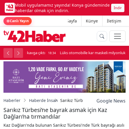
Mobil uygulamamız yayında! Konya gündeminde
İndir
haberdar olmak için indirin.
Ana Sayfa
Künye
İletişim
Canlı Yayın
palı kavga çıktı
Lüks otomobille kar maskeli milyonluk soygun
18:34
Haberler
Haberde İnsan
Sarıkız Türbesi’ne bayrak asmak içi
Google News
Sarıkız Türbesi’ne bayrak asmak için Kaz
Dağları’na tırmandılar
Kaz Dağları’nda bulunan Sarıkız Türbesi’nde Türk bayrağı asılı