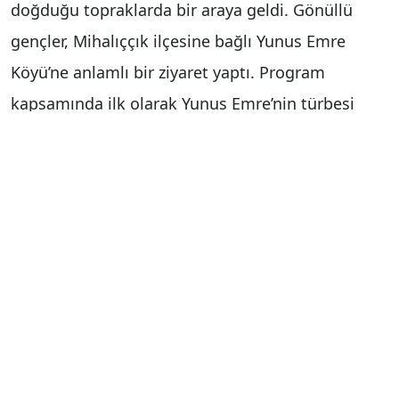
doğduğu topraklarda bir araya geldi. Gönüllü
gençler, Mihalıççık ilçesine bağlı Yunus Emre
Köyü’ne anlamlı bir ziyaret yaptı. Program
kapsamında ilk olarak Yunus Emre’nin türbesi
ziyaret edilerek dualar edildi. Gençler daha sonra
yüzyıllar önce Yunus Emre’nin yürüdüğü dağ
yollarında yürüyüşler yapıldı. Etkinlikte Gençlik
Tiyatrosu ekibinden Burak Ergül, Yunus Emre’yi
canlandırarak hayatından kesitler sundu. Temsili
canlandırmalarla ünlü mutasavvıfın hayat
hikayesi ve öğretileri gençlere anlatılarak etkinlik
sonlandırıldı.