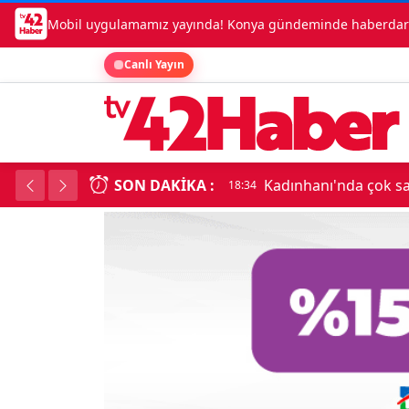
Mobil uygulamamız yayında! Konya gündeminde haberdar o
Canlı Yayın
SON DAKIKA :
Kadınhanı'nda çok say
18:34