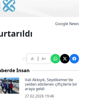
Google News
urtarıldı
|
A-
A+
aberde İnsan
Vali Akbıyık, Seydikemer’de
selden etkilenen çiftçilerle bir
araya geldi
27.02.2026 19:46