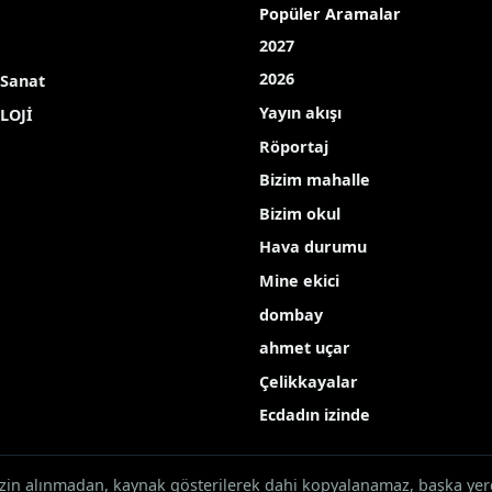
ünlerde yaşanan yağıştan sonra meydana gelen selde zara
H