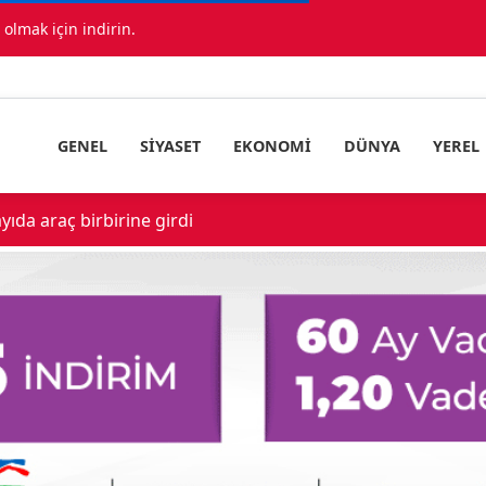
lmak için indirin.
GENEL
SIYASET
EKONOMI
DÜNYA
YEREL
ıda araç birbirine girdi