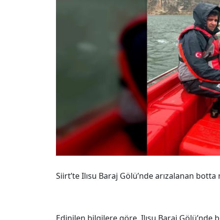
Siirt’te Ilısu Baraj Gölü’nde arızalanan botta
Edinilen bilgilere göre, Ilısu Baraj Gölü’nde