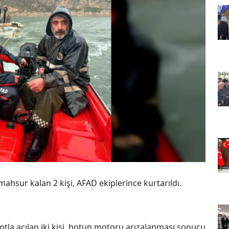
 mahsur kalan 2 kişi, AFAD ekiplerince kurtarıldı.
 botla açılan iki kişi, botun motoru arızalanması sonucu