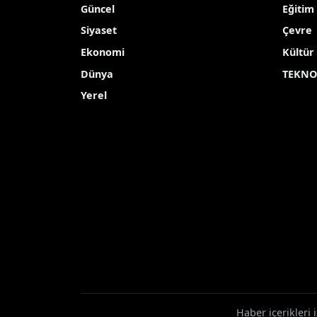
araya geldi
Muğla Valisi İdris Akbıyık, geçtiğimiz g
Yayınlanma Tarihi: 27.02.2026 19:46