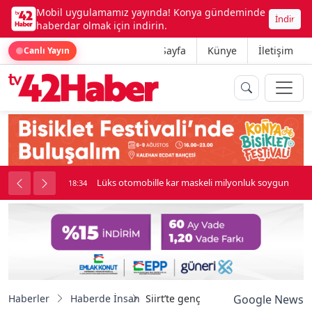
Mobil uygulamamız yayında! Konya gündeminde
İndir
haberdar olmak için indirin.
Ana Sayfa
Künye
İletişim
Canlı Yayın
palı kavga çıktı
Lüks otomobille kar maskeli milyonluk soygun
18:34
Haberler
Haberde İnsan
Siirt’te gençler ’Meşk Gecesi’nde bu
Google News