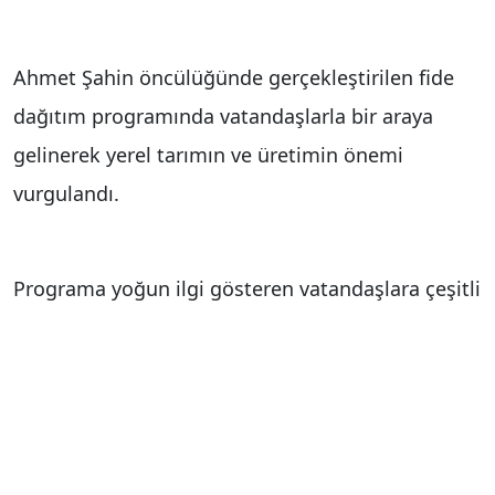
Ahmet Şahin öncülüğünde gerçekleştirilen fide
dağıtım programında vatandaşlarla bir araya
gelinerek yerel tarımın ve üretimin önemi
vurgulandı.
Programa yoğun ilgi gösteren vatandaşlara çeşitli
sebze fideleri dağıtılırken, proje ile üreticilere
destek olunması, tarımsal üretimin artırılması ve
yerel tarımın teşvik edilmesi hedefleniyor.