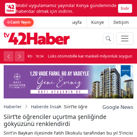
Mobil uygulamamız yayında! Konya gündeminde
İndir
haberdar olmak için indirin.
Ana Sayfa
Künye
İletişim
Canlı Yayın
palı kavga çıktı
Lüks otomobille kar maskeli milyonluk soygun
18:34
Haberler
Haberde İnsan
Siirt’te öğrenciler uçurtma şenliği
Google News
Siirt’te öğrenciler uçurtma şenliğinde
gökyüzünü renklendirdi
Siirt’in Baykan ilçesinde Fatih İlkokulu tarafından bu yıl 5’incisi