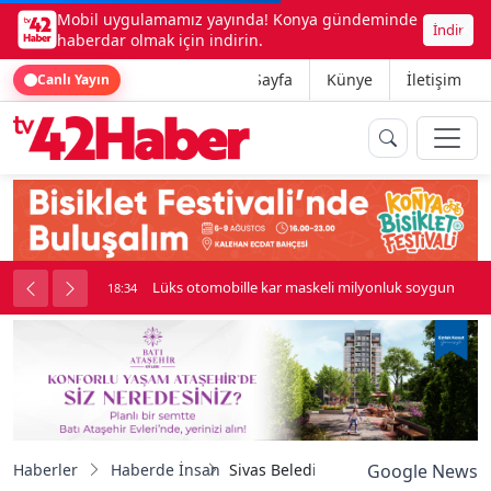
Mobil uygulamamız yayında! Konya gündeminde
İndir
haberdar olmak için indirin.
Ana Sayfa
Künye
İletişim
Canlı Yayın
palı kavga çıktı
Lüks otomobille kar maskeli milyonluk soygun
18:34
Haberler
Haberde İnsan
Sivas Belediyesi’nden Engelliler Ha
Google News