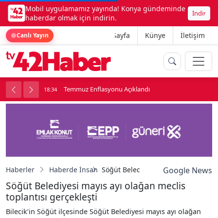
Mobil uygulamamız yayında! Konya gündeminde
İndir
haberdar olmak için indirin.
Ana Sayfa
Künye
İletişim
Canlı Yayın
onu
Temmuz Enflasyonu Açıklandı
18:34
1
Haberler
Haberde İnsan
Söğüt Belediyesi mayıs ayı olağan me
Google News
Söğüt Belediyesi mayıs ayı olağan meclis
toplantısı gerçekleşti
Bilecik’in Söğüt ilçesinde Söğüt Belediyesi mayıs ayı olağan