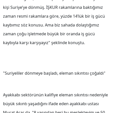
kişi Suriye’ye dönmüş. İŞKUR rakamlarına baktığımız
zaman resmi rakamlara göre, yüzde 14’lük bir iş gücü
kaybımız söz konusu. Ama biz sahada dolaştığımız
zaman çoğu işletmede büyük bir oranda iş gücü
kaybıyla karşı karşıyayız" şeklinde konuştu.
"Suriyeliler dönmeye başladı, eleman sıkıntısı çoğaldı"
Ayakkabı sektörünün kalifiye eleman sıkıntısı nedeniyle
büyük sıkıntı yaşadığını ifade eden ayakkabı ustası
Murat Arar da, "8 yaşından beri bu meslekteyim ve 50