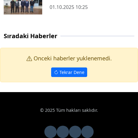
01.10.2025 10:25
Sıradaki Haberler
Onceki haberler yuklenemedi.
Tekrar Dene
Haberler
Haberde İnsan
Düşüp kolunu kıran çocuğu aracına 
Google News
Düşüp kolunu kıran çocuğu aracına alıp
hastaneye yetiştirdi
Antalya’nın Manavgat ilçesinde köprü yakınlarında dengesini