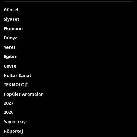
kaybedip merdivenden düşen çocuğun acı içerisinde
kıvrandığını gören ticari taksi şoförü, çocuğun kolunu
sabitledikten sonra taksisine alarak Manavgat Devlet
Hastanesine götürdü
Yayınlanma Tarihi: 01.10.2025 10:58
A-
|
A+