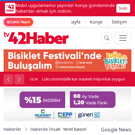
Mobil uygulamamız yayında! Konya gündeminde
İndir
haberdar olmak için indirin.
Ana Sayfa
Künye
İletişim
Canlı Yayın
palı kavga çıktı
Lüks otomobille kar maskeli milyonluk soygun
18:34
Haberler
Haberde İnsan
Yerel basınla iletişim güçleniyor
Google News