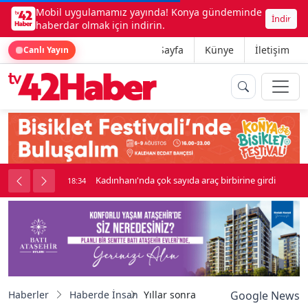
Mobil uygulamamız yayında! Konya gündeminde
İndir
haberdar olmak için indirin.
Ana Sayfa
Künye
İletişim
Canlı Yayın
nluk soygun
Kadınhanı'nda çok sayıda araç birbirine girdi
18:34
Haberler
Haberde İnsan
Yıllar sonra Cudi’de gözyaşı ve gu
Google News